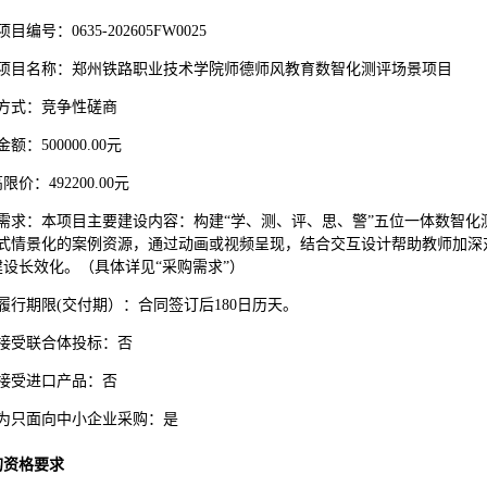
项目
编号：
0635-202605FW002
5
项目名称：
郑州铁路职业技术学院师德师风教育数智化测评场景项目
方式：竞争性磋商
金额：
500000.00
元
高限价：
492200.00
元
需求：本项目主要建设内容：构建
“学、测、评、思、警”五位一体数智
互式情景化的案例资源，通过动画或视频呈现，结合交互设计帮助教师加深
建设长效化。
（具体详见
“采购需求”）
履行期限
(交付期）
：
合同签订后
180日历天
。
接受联合体
投标
：否
接受进口产品：否
否为只面向中小企业采购：
是
的资格要求