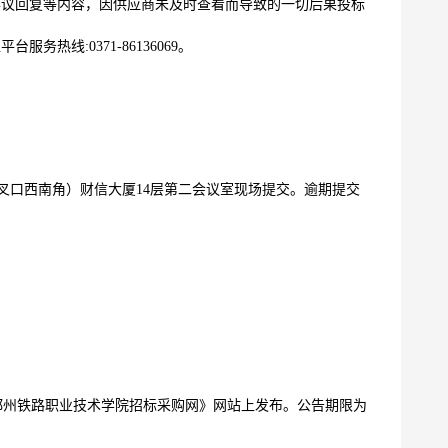
异议回复等内容，因供应商未及时查看而导致的一切后果投标
热线:0371-86136069。
叉口西南角）财信大厦14层第
二会议
室现场提交。逾期提交
郑州铁路职业技术学院招标采购网
》
网站上发布。公告期限为