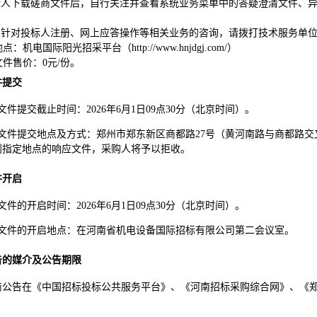
投标人下载磋商文件后，自行关注并查看系统业务菜单中的答疑澄清文件、
。
标人针对投标人注册、网上应答操作等相关业务的咨询，请拨打技术服务单位平台服务
：机电国际阳光招采平台（http://www.hnjdgj.com/）
文件售价：0元/份。
件提交
文件提交截止时间：
202
6
年
6
月
1
日
09
点
30
分（北京时间）
。
文件提交地点及方式：郑州市郑东新区商都路
27号（黄河南路与商都路交
到指定地点的响应文件，采购人将予以拒收。
件开启
文件的开启时间：
202
6
年
6
月
1
日
09
点
30
分（北京时间）。
文件的开启地点：在
河南省机电设备国际招标有限公司第二
会议室
。
告的媒介及公告期限
商公告在
《中国招标投标公共服务平台》
、
《河南招标采购综合网》
、
《
。