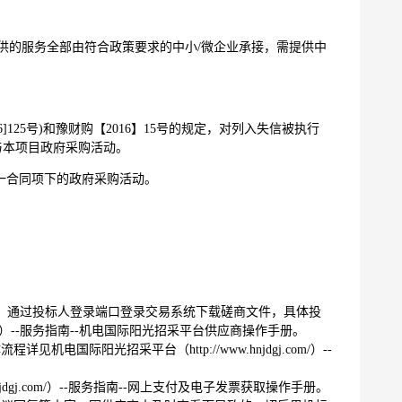
供的
服务
全部由符合政策要求的中小
/微企业承接
，需提供
中
016]125号)和豫财购【2016】15号的规定，对列入失信被执行
与本项目政府采购活动。
一合同项下的政府采购活动。
com/）”，通过投标人登录端口登录交易系统下载磋商文件，具体投
com/）--服务指南--机电国际阳光招采平台供应商操作手册。
际阳光招采平台（http://www.hnjdgj.com/）--
jdgj.com/）--服务指南--网上支付及电子发票获取操作手册。