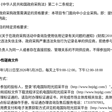
《中华人民共和国政府采购法》第二十二条规定；
政府采购政策需满足的资格要求：本项目专门面向中小企业采购。即：提
明函
；
目的特定资格要求：
《关于在政府采购活动中查询及使用信用记录有关问题的通知》
(财库[2
收违法失信主体、政府采购严重违法失信行为记录名单的供应商，拒绝参
负责人为同一人或者存在直接控股、管理关系的不同供应商，不得参加同
争性磋商文件
6年
5
月
22
日至
2026年
5
月
28
日，每天上午
9:00-12:00，下午12:00-1
8
:
0
0
方式：
意参加的投标人，登录“机电国际阳光招采平台（http://www.hnjdgj.
招标文件下载流程详见机电国际阳光招采平台（http://www.hnjdgj.
办理标证通的，请及时办理标证通证书，并完成市场主体库相关信息；具体流程详见机电国
新点标证通操作手册，标证通办理咨询及售后服务电话：17319707093。
使用费支付和电子发票获取方式详见机电国际阳光招采平台（http://www.hn