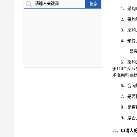
1
、采购
2
、采购
3
、采购
4
、预算
最
5
、采购
于110个交
术驱动师德
6
、合同
7
、是否
8
、是否
9、是
二、申请人