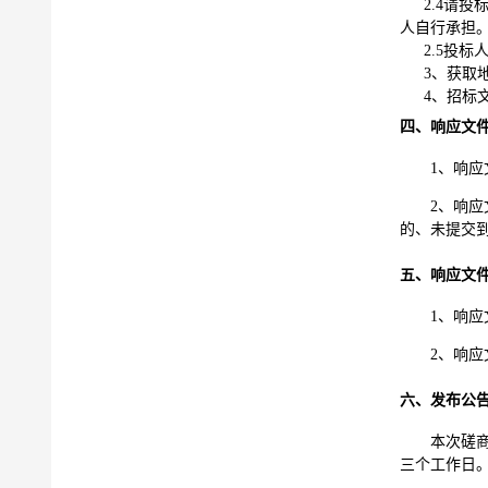
2.4请
人自行承担
2.5投
3、获取地点
4、招标
四、响应文
1
、响应
2
、响应
的、未提交
五、响应文
1
、响应
2
、响应
六、发布公
本次磋
三个工作日