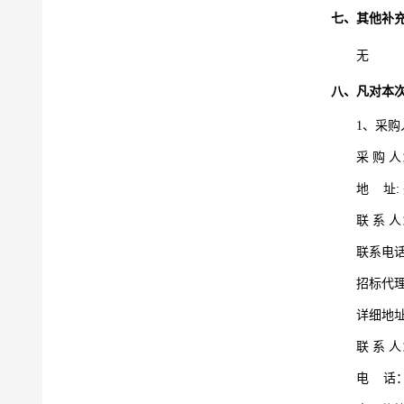
七、
其他补
无
八、凡对本
1
、采购
采
购
人
地
址
联
系
人
联系电
招标代
详细地
联
系
人
电
话