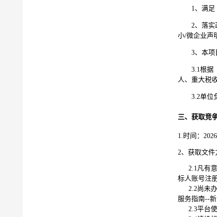
1
、满足
2
、落实
小
/微企业
声
3
、本项
3.
1
根据
人、重大税
3.
2
单位
三、获取竞
1.时间：202
2、获取文件
2.1凡有
标人账号注册和
2.2尚未
服务指南--
2.3平台